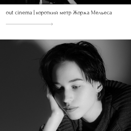
out cinema | короткий метр Жоржа Мельеса