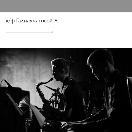
к/ф Галиахматовой А.